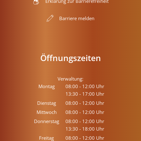
Erklärung zur Barrierefreiheit
Barriere melden
Öffnungszeiten
Verwaltung:
Montag
08:00
-
12:00
Uhr
13:30
-
17:00
Von 08:00 bis 12:00 Uhr
Uhr
Von 13:30 bis 17:00 Uhr
Dienstag
08:00
-
12:00
Uhr
Von 08:00 bis 12:00 Uhr
Mittwoch
08:00
-
12:00
Uhr
Von 08:00 bis 12:00 Uhr
Donnerstag
08:00
-
12:00
Uhr
13:30
-
18:00
Von 08:00 bis 12:00 Uhr
Uhr
Von 13:30 bis 18:00 Uhr
Freitag
08:00
-
12:00
Uhr