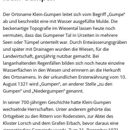
Gumpen
Der Ortsname Klein-Gumpen leitet sich vom Begriff „Gumpe“
ab und beschreibt eine mit Wasser ausgefüllte Mulde. Die
beckenartige Topografie im Wiesental lassen heute noch
vermuten, dass das Gumpener Tal in Urzeiten in mehrere
Seen oder Tümpel unterteilt war. Durch Entwässerungsgräben
und später mit Drainagen wurden die Wiesen, für die
Landwirtschaft, ganzjährig nutzbar gemacht. Bei
langanhaltenden Regenfällen bilden sich noch heute einzelne
Wasserflächen in den Wiesen und erinnern an die Herkunft
des Ortsnamens. In der urkundlichen Ersterwähnung vom 10.
August 1321 wird „Gumpen“, an anderer Stelle „zu den
Gumpen“ und „Niedergumpen“ genannt.
In seiner 700-jährigen Geschichte hatte Klein-Gumpen
wechselnde Herrschaften. Unter anderem gehörte das
Ortsgebiet zu den Rittern von Rodenstein, zur Abtei des
Kloster Lorsch und dem Grafen Erbach, bevor daraus eine
eigenständige Gemeinde wurde. Zum 31. Dezember 1971