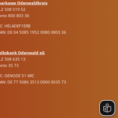
parkasse Odenwaldkreis
LZ 508 519 52
onto 800 803 36
IC: HELADEF1ERB
BAN: DE 04 5085 1952 0080 0803 36
olksbank Odenwald eG
LZ 508 635 13
onto 35 73
IC: GENODE 51 MIC
BAN: DE 77 5086 3513 0000 0035 73