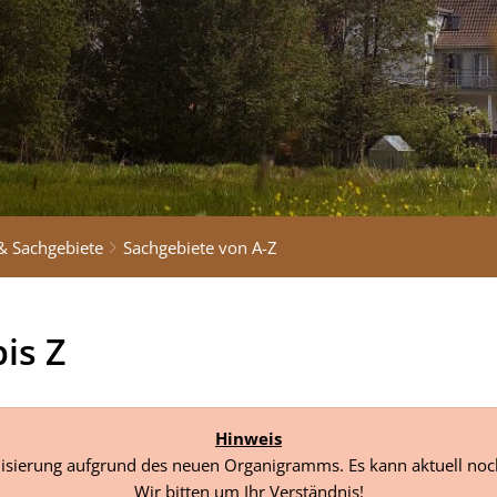
& Sachgebiete
Sachgebiete von A-Z
is Z
Hinweis
tualisierung aufgrund des neuen Organigramms. Es kann aktuell
Wir bitten um Ihr Verständnis!