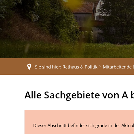
Sie sind hier:
Rathaus & Politik
Mitarbeitende 
Sachgebiete
Alle Sachgebiete von A b
von
A-
Dieser Abschnitt befindet sich grade in der Ak