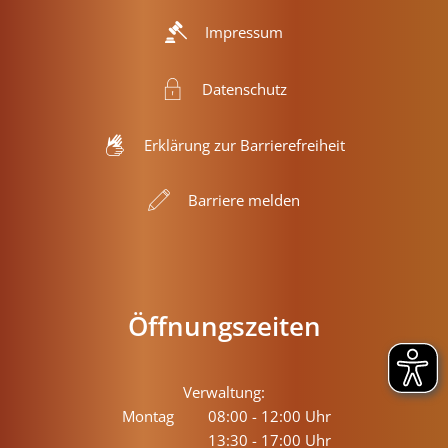
Impressum
Datenschutz
Erklärung zur Barrierefreiheit
Barriere melden
Öffnungszeiten
Verwaltung:
Montag
08:00
-
12:00
Uhr
13:30
-
17:00
Von 08:00 bis 12:00 Uhr
Uhr