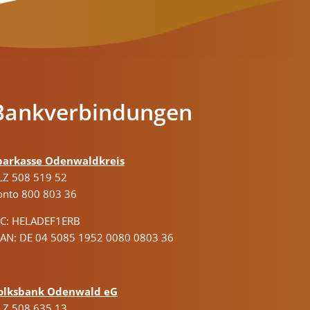
Bankverbindungen
parkasse Odenwaldkreis
LZ 508 519 52
onto 800 803 36
IC: HELADEF1ERB
BAN: DE 04 5085 1952 0080 0803 36
olksbank Odenwald eG
LZ 508 635 13