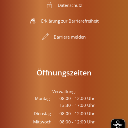
Datenschutz
Erklärung zur Barrierefreiheit
Barriere melden
Öffnungszeiten
Verwaltung:
Montag
08:00
-
12:00
Uhr
13:30
-
17:00
Von 08:00 bis 12:00 Uhr
Uhr
Von 13:30 bis 17:00 Uhr
Dienstag
08:00
-
12:00
Uhr
Von 08:00 bis 12:00 Uhr
Mittwoch
08:00
-
12:00
Uhr