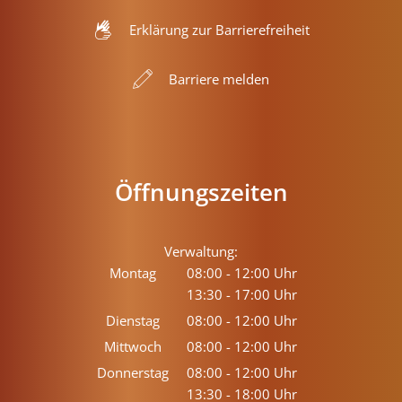
Erklärung zur Barrierefreiheit
Barriere melden
Öffnungszeiten
Verwaltung:
Montag
08:00
-
12:00
Uhr
13:30
-
17:00
Von 08:00 bis 12:00 Uhr
Uhr
Von 13:30 bis 17:00 Uhr
Dienstag
08:00
-
12:00
Uhr
Von 08:00 bis 12:00 Uhr
Mittwoch
08:00
-
12:00
Uhr
Von 08:00 bis 12:00 Uhr
Donnerstag
08:00
-
12:00
Uhr
13:30
-
18:00
Von 08:00 bis 12:00 Uhr
Uhr