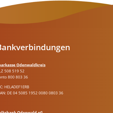
Bankverbindungen
parkasse Odenwaldkreis
LZ 508 519 52
onto 800 803 36
IC: HELADEF1ERB
BAN: DE 04 5085 1952 0080 0803 36
olksbank Odenwald eG