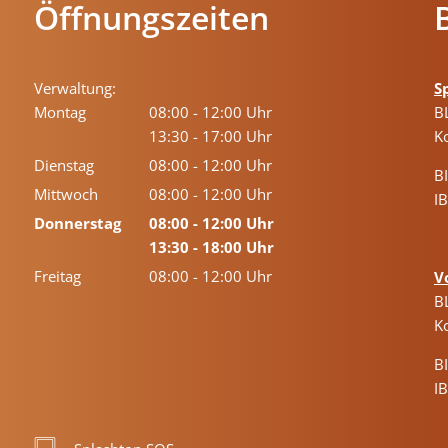
Öffnungszeiten
Verwaltung:
S
Montag
08:00
-
12:00
Uhr
B
Von 08:00 bis 12:00 Uhr
13:30
-
17:00
Uhr
K
Von 13:30 bis 17:00 Uhr
Dienstag
08:00
-
12:00
Uhr
B
Von 08:00 bis 12:00 Uhr
Mittwoch
08:00
-
12:00
Uhr
I
Von 08:00 bis 12:00 Uhr
Donnerstag
08:00
-
12:00
Uhr
Von 08:00 bis 12:00 Uhr
13:30
-
18:00
Uhr
Von 13:30 bis 18:00 Uhr
Freitag
08:00
-
12:00
Uhr
V
Von 08:00 bis 12:00 Uhr
B
K
B
I