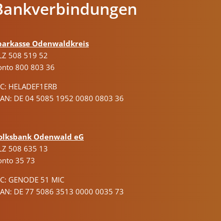
Bankverbindungen
parkasse Odenwaldkreis
LZ 508 519 52
onto 800 803 36
IC: HELADEF1ERB
BAN: DE 04 5085 1952 0080 0803 36
olksbank Odenwald eG
LZ 508 635 13
onto 35 73
IC: GENODE 51 MIC
BAN: DE 77 5086 3513 0000 0035 73