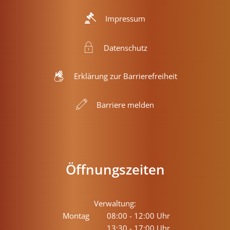
Impressum
Datenschutz
Erklärung zur Barrierefreiheit
Barriere melden
Öffnungszeiten
Verwaltung:
Montag
08:00
-
12:00
Uhr
13:30
-
17:00
Von 08:00 bis 12:00 Uhr
Uhr