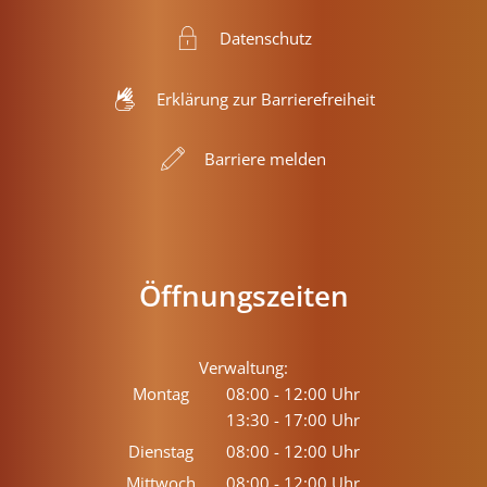
Datenschutz
Erklärung zur Barrierefreiheit
Barriere melden
Öffnungszeiten
Verwaltung:
Montag
08:00
-
12:00
Uhr
13:30
-
17:00
Von 08:00 bis 12:00 Uhr
Uhr
Von 13:30 bis 17:00 Uhr
Dienstag
08:00
-
12:00
Uhr
Von 08:00 bis 12:00 Uhr
Mittwoch
08:00
-
12:00
Uhr