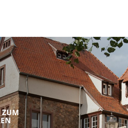
RATHAUS & POLITIK
LEBEN IN REICHELSH
S ZUM
REN