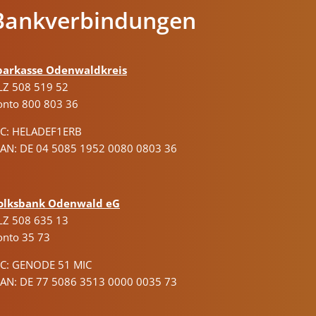
Bankverbindungen
parkasse Odenwaldkreis
LZ 508 519 52
onto 800 803 36
IC: HELADEF1ERB
BAN: DE 04 5085 1952 0080 0803 36
olksbank Odenwald eG
LZ 508 635 13
onto 35 73
IC: GENODE 51 MIC
BAN: DE 77 5086 3513 0000 0035 73